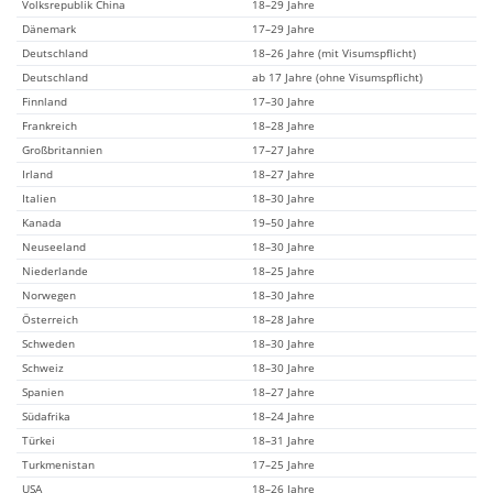
Volksrepublik China
18–29 Jahre
Dänemark
17–29 Jahre
Deutschland
18–26 Jahre (mit Visumspflicht)
Deutschland
ab 17 Jahre (ohne Visumspflicht)
Finnland
17–30 Jahre
Frankreich
18–28 Jahre
Großbritannien
17–27 Jahre
Irland
18–27 Jahre
Italien
18–30 Jahre
Kanada
19–50 Jahre
Neuseeland
18–30 Jahre
Niederlande
18–25 Jahre
Norwegen
18–30 Jahre
Österreich
18–28 Jahre
Schweden
18–30 Jahre
Schweiz
18–30 Jahre
Spanien
18–27 Jahre
Südafrika
18–24 Jahre
Türkei
18–31 Jahre
Turkmenistan
17–25 Jahre
USA
18–26 Jahre