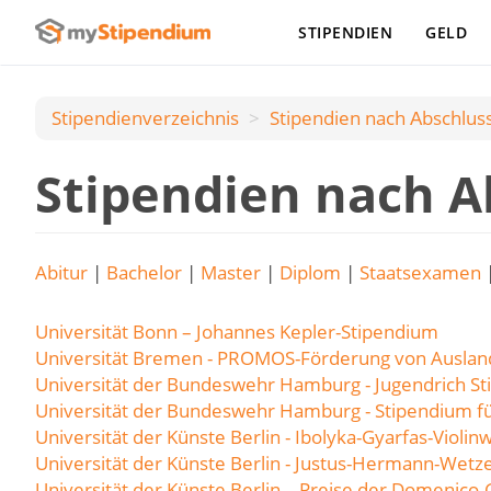
STIPENDIEN
GELD
Stipendienverzeichnis
Stipendien nach Аbschlus
Stipendien nach A
Abitur
|
Bachelor
|
Master
|
Diplom
|
Staatsexamen
Universität Bonn – Johannes Kepler-Stipendium
Universität Bremen - PROMOS-Förderung von Auslan
Universität der Bundeswehr Hamburg - Jugendrich S
Universität der Bundeswehr Hamburg - Stipendium fü
Universität der Künste Berlin - Ibolyka-Gyarfas-Violi
Universität der Künste Berlin - Justus-Hermann-Wetz
Universität der Künste Berlin – Preise der Domenico-Ga