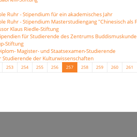
ole Ruhr - Stipendium für ein akademisches Jahr
pole Ruhr - Stipendium Masterstudiengang "Chinesisch als
sor Klaus Riedle-Stiftung
 Stipendien für Studierende des Zentrums Buddismuskunde
p-Stiftung
, Diplom- Magister- und Staatsexamen-Studierende
r Studierende der Kulturwissenschaften
253
254
255
256
257
258
259
260
261