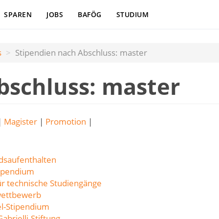
SPAREN
JOBS
BAFÖG
STUDIUM
s
Stipendien nach Abschluss: master
bschluss: master
|
Magister
|
Promotion
|
dsaufenthalten
tipendium
r technische Studiengänge
nwettbewerb
el-Stipendium
brielli-Stiftung