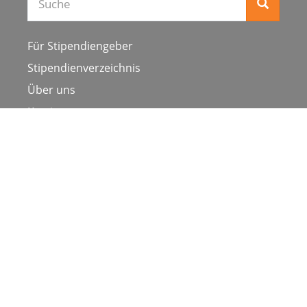
Für Stipendiengeber
Stipendienverzeichnis
Über uns
Karriere
Schulen & Hochschulen
Studiengang ergänzen
Presse
FAQ
Datenschutz
Impressum
Nutzungsbedingungen