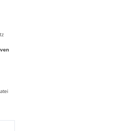
tz
iven
atei