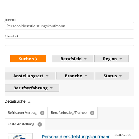
Jobtitel
Standort
Suchen
Berufsfeld
Region
Anstellungsart
Branche
Status
Berufserfahrung
Detailsuche
Befristeter Vertrag
Berufseinstieg/Trainee
x
x
Feste Anstellung
x
25.07.2026
Personaldienstleistungskaufmann