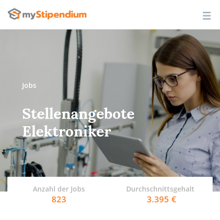
Jobs
Stellenangebote
Elektroniker
Anzahl der Jobs
Durchschnittsgehalt
823
3.395