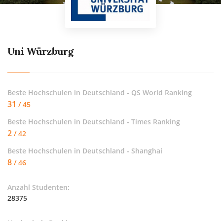
Uni Würzburg
Beste Hochschulen in Deutschland - QS World Ranking
31
/ 45
Beste Hochschulen in Deutschland - Times Ranking
2
/ 42
Beste Hochschulen in Deutschland - Shanghai
8
/ 46
Anzahl Studenten:
28375