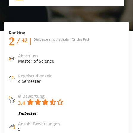
Ranking
2
/ 42
Die besten Hochschulen für das Fach
Abschluss
Master of Science
Regelstudienzeit
4 Semester
Ø Bewertung
3,4
Einbetten
Anzahl Bewertungen
5