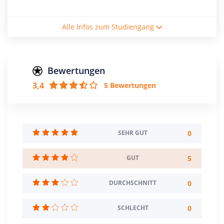
Studienform
Alle Infos zum Studiengang
Vollzeitstudium
Abschluss
Master of Science
Bewertungen
3,4
5 Bewertungen
Creditpoints
120
Regelstudienzeit
4 Semester
0
SEHR GUT
Sprache
5
GUT
Deutsch
Englisch
0
DURCHSCHNITT
Studienbeginn
Wintersemester
0
SCHLECHT