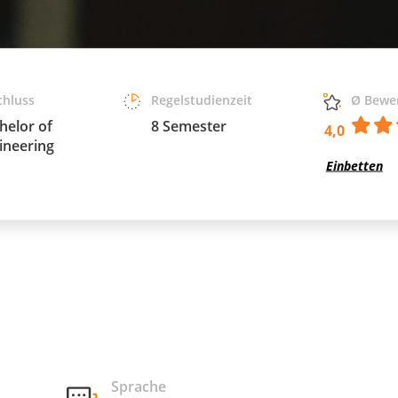
chluss
Regelstudienzeit
Ø Bewe
helor of
8 Semester
4,0
ineering
Einbetten
Sprache