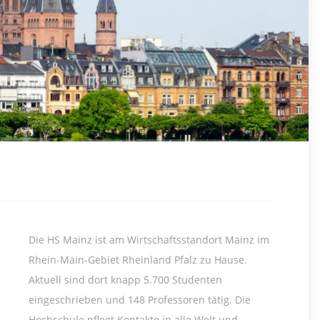
Die HS Mainz ist am Wirtschaftsstandort Mainz im
Rhein-Main-Gebiet Rheinland Pfalz zu Hause.
Aktuell sind dort knapp 5.700 Studenten
eingeschrieben und 148 Professoren tätig. Die
Hochschule pflegt Kontakte in alle Welt und