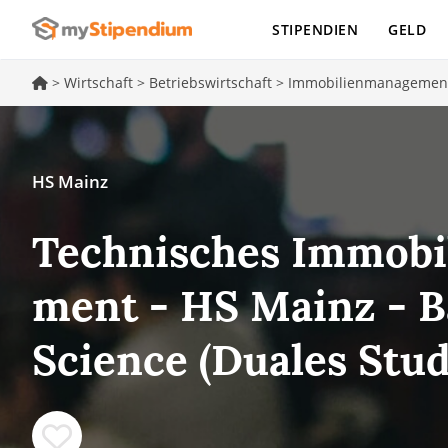
STIPENDIEN
GELD
>
Wirtschaft
>
Betriebswirtschaft
>
Immobilienmanagemen
HS Mainz
Technisches Im­mo­bi­
ment - HS Mainz - B
Science (Duales Stu