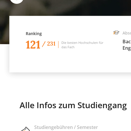
Abs
Ranking
121
Bac
/ 231
Die besten Hochschulen für
das Fach
Eng
Alle Infos zum Studiengang
Studiengebühren / Semester