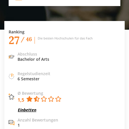
Ranking
27
/ 46
Die besten Hochschulen für das Fach
Abschluss
Bachelor of Arts
Regelstudienzeit
6 Semester
Ø Bewertung
1,5
Einbetten
Anzahl Bewertungen
1