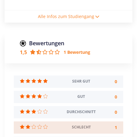
Studienform
Alle Infos zum Studiengang
Vollzeitstudium
Abschluss
Bachelor of Arts
Bewertungen
1,5
1 Bewertung
Creditpoints
180
Regelstudienzeit
6 Semester
0
SEHR GUT
Sprache
0
GUT
Deutsch
Englisch
0
DURCHSCHNITT
Studienbeginn
Sommer- u. Wintersemester
1
SCHLECHT