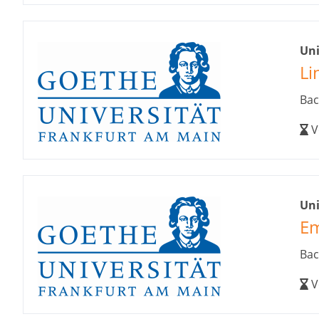
Uni
Li
Bac
V
Uni
Em
Bac
V