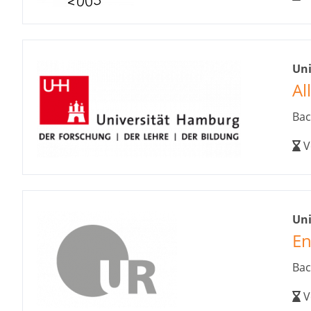
Un
Al
Bac
V
Un
En
Bac
V