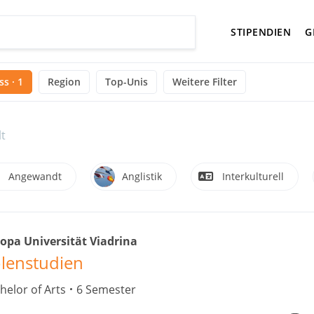
STIPENDIEN
G
s · 1
Region
Top-Unis
Weitere Filter
t
Angewandt
Anglistik
Interkulturell
opa Universität Viadrina
lenstudien
helor of Arts
6 Semester