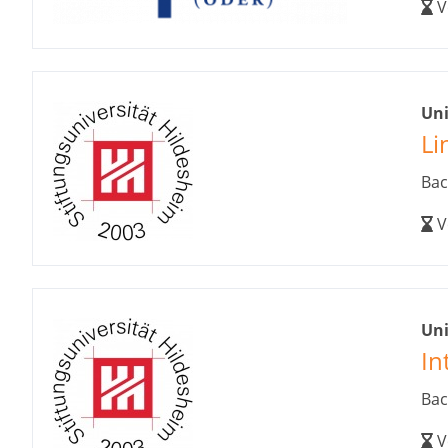
V
Uni
Li
Bac
V
Uni
In
Bac
V