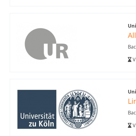
Un
Al
Bac
V
Uni
Li
Bac
V