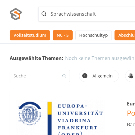
Vollzeitstudium
NC · 5
Hochschultyp
Abschlus
Ausgewählte Themen:
Noch keine Themen ausgewähl
Allgemein
Eur
Po
Bac