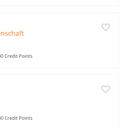
enschaft
80
Credit Points
80
Credit Points