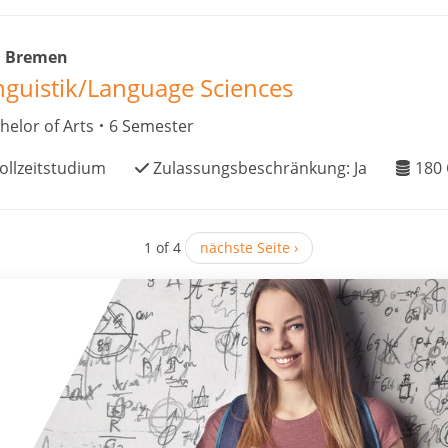
i Bremen
nguistik/Language Sciences
helor of Arts
6 Semester
ollzeitstudium
Zulassungsbeschränkung:
Ja
180
1 of 4
nächste Seite ›