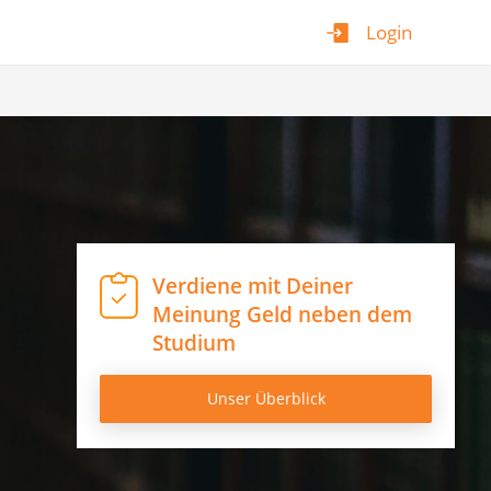
Login
Verdiene mit Deiner
Meinung Geld neben dem
Studium
Unser Überblick