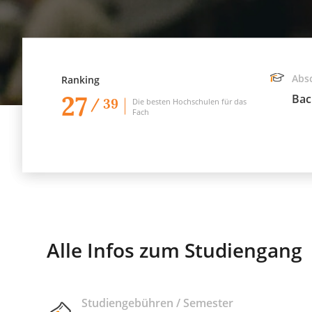
Abs
Ranking
27
Bac
/ 39
Die besten Hochschulen für das
Fach
Alle Infos zum Studiengang
Studiengebühren / Semester