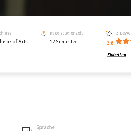
chluss
Regelstudienzeit
Ø Bewe
helor of Arts
12 Semester
2,8
Einbetten
Sprache