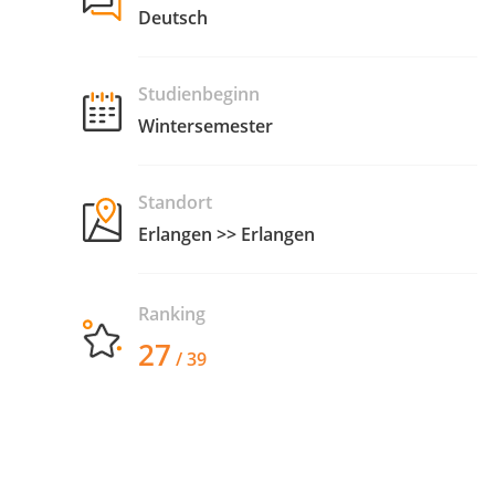
Deutsch
Studienbeginn
Wintersemester
Standort
Erlangen >> Erlangen
Ranking
27
/ 39