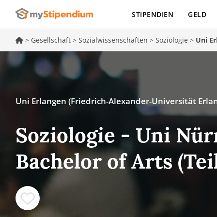
STIPENDIEN
GELD
>
Gesellschaft
>
Sozialwissenschaften
>
Soziologie
>
Uni Er
Uni Erlangen (Friedrich-Alexander-Universität Erl
Soziologie - Uni Nür
Bachelor of Arts (Te