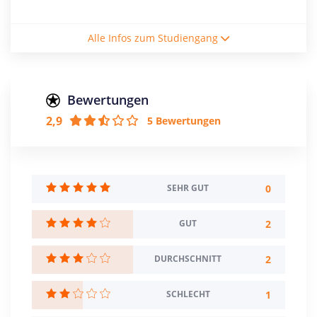
Studienform
Alle Infos zum Studiengang
Vollzeitstudium
Abschluss
Master of Arts
Bewertungen
2,9
5 Bewertungen
Creditpoints
120
Regelstudienzeit
4 Semester
0
SEHR GUT
Sprache
2
GUT
Deutsch
Englisch
2
DURCHSCHNITT
Studienbeginn
Sommer- u. Wintersemester
1
SCHLECHT