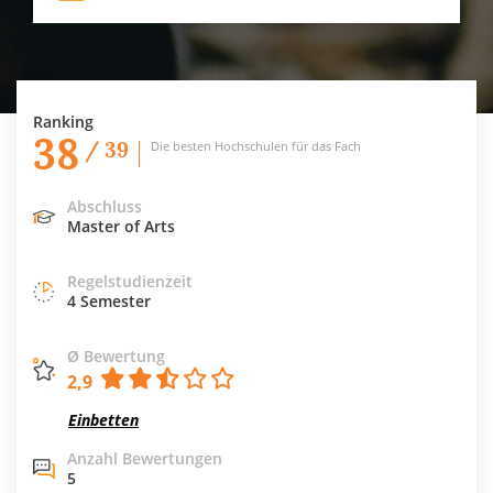
Ranking
38
/ 39
Die besten Hochschulen für das Fach
Abschluss
Master of Arts
Regelstudienzeit
4 Semester
Ø Bewertung
2,9
Einbetten
Anzahl Bewertungen
5