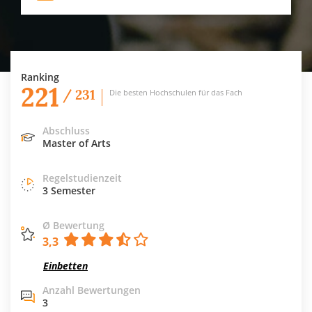
Ranking
221
/ 231
Die besten Hochschulen für das Fach
Abschluss
Master of Arts
Regelstudienzeit
3 Semester
Ø Bewertung
3,3
Einbetten
Anzahl Bewertungen
3