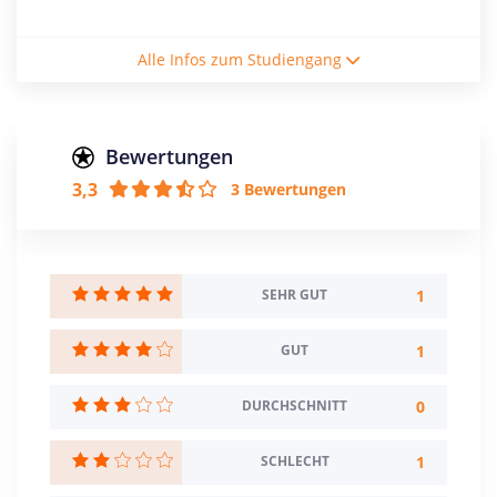
Studienform
Alle Infos zum Studiengang
Vollzeitstudium
Abschluss
Master of Arts
Bewertungen
3,3
3 Bewertungen
Creditpoints
90
Regelstudienzeit
3 Semester
1
SEHR GUT
Sprache
1
GUT
Deutsch
Englisch
0
DURCHSCHNITT
Studienbeginn
Sommersemester
1
SCHLECHT