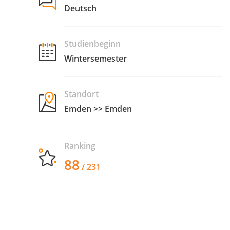
Deutsch
Studienbeginn
Wintersemester
Standort
Emden >> Emden
Ranking
88
/ 231