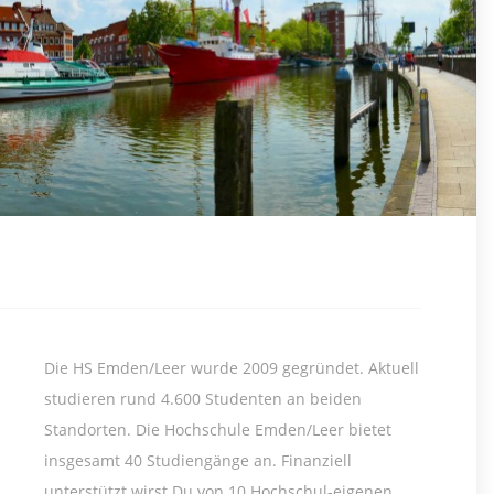
Die HS Emden/Leer wurde 2009 gegründet. Aktuell
studieren rund 4.600 Studenten an beiden
Standorten. Die Hochschule Emden/Leer bietet
insgesamt 40 Studiengänge an. Finanziell
unterstützt wirst Du von 10 Hochschul-eigenen