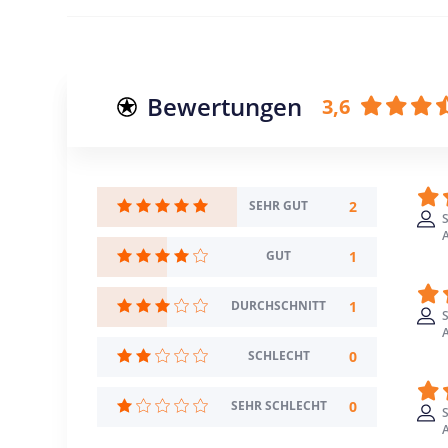
Bewertungen
3,6
2
SEHR GUT
S
A
1
GUT
1
DURCHSCHNITT
S
A
0
SCHLECHT
0
SEHR SCHLECHT
S
A