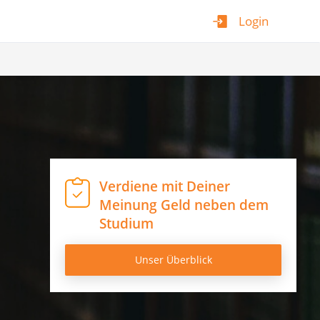
Login
Verdiene mit Deiner
Meinung Geld neben dem
Studium
Unser Überblick