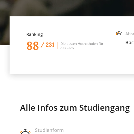
Abs
Ranking
88
Bac
/ 231
Die besten Hochschulen für
das Fach
Alle Infos zum Studiengang
Studienform