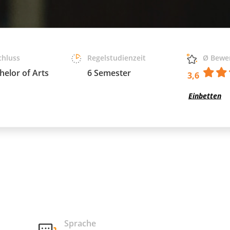
chluss
Regelstudienzeit
Ø Bewe
helor of Arts
6 Semester
3,6
Einbetten
Sprache