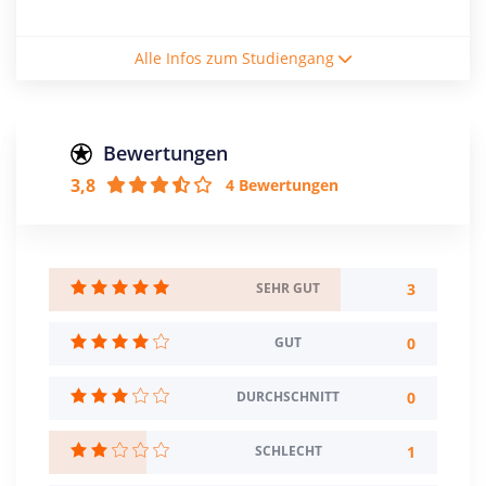
Studiengebühren / Semester
Alle Infos zum Studiengang
1750€
Studienform
Berufsbegleitendes Studium
Bewertungen
3,8
4 Bewertungen
Abschluss
Master of Arts
Zulassungsbeschränkung
Berufstätigkeit / Dauer: 12 Monate
3
SEHR GUT
Creditpoints
0
GUT
150
0
DURCHSCHNITT
Regelstudienzeit
5 Semester
1
SCHLECHT
Sprache