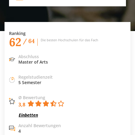
Ranking
62
/ 64
Die besten Hochschulen für das Fach
Abschluss
Master of Arts
Regelstudienzeit
5 Semester
Ø Bewertung
3,8
Einbetten
Anzahl Bewertungen
4