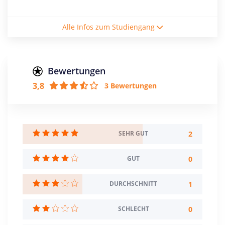
Studiengebühren / Semester
Alle Infos zum Studiengang
116€
Studienform
Vollzeitstudium
Bewertungen
3,8
3 Bewertungen
Abschluss
Master of Arts
Zulassungsbeschränkung
Mindestnote: 2,5
2
SEHR GUT
Creditpoints
0
GUT
120
1
DURCHSCHNITT
Regelstudienzeit
4 Semester
0
SCHLECHT
Sprache