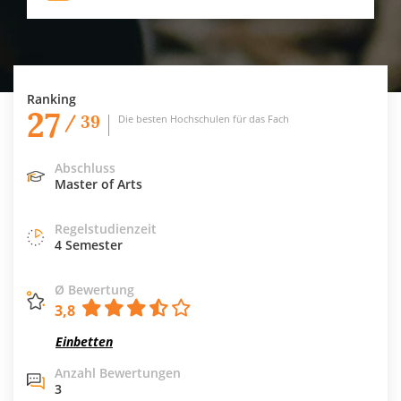
Ranking
27
/ 39
Die besten Hochschulen für das Fach
Abschluss
Master of Arts
Regelstudienzeit
4 Semester
Ø Bewertung
3,8
Einbetten
Anzahl Bewertungen
3