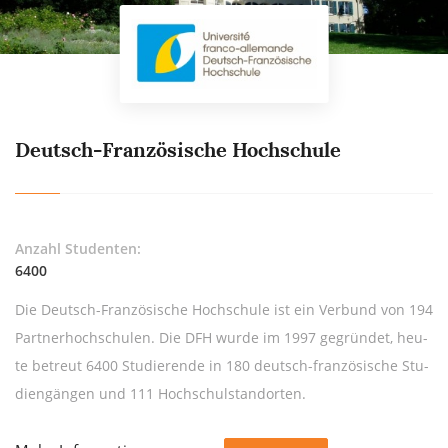
Deutsch-Französische Hochschule
Anzahl Studenten:
6400
Die Deutsch-Fran­zö­si­sche Hoch­schu­le ist ein Ver­bund von 194
Part­ner­hoch­schu­len. Die DFH wur­de im 1997 ge­grün­det, heu­
te be­treut 6400 Stu­die­ren­de in 180 deutsch-fran­zö­si­sche Stu­
di­en­gän­gen und 111 Hoch­schul­stand­or­ten.