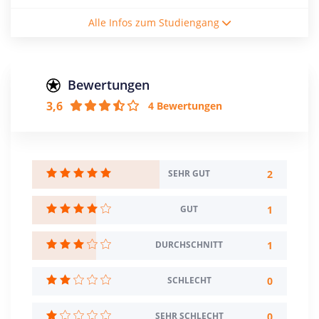
Studienform
Alle Infos zum Studiengang
Vollzeitstudium
Abschluss
Master of Science
Bewertungen
3,6
4 Bewertungen
Creditpoints
120
Regelstudienzeit
4 Semester
2
SEHR GUT
Sprache
1
GUT
Deutsch
Französisch
1
DURCHSCHNITT
Studienbeginn
Sommer- u. Wintersemester
0
SCHLECHT
Standort
0
SEHR SCHLECHT