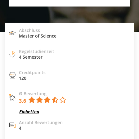
Abschluss
Master of Science
Regelstudienzeit
4 Semester
Creditpoints
120
Ø Bewertung
3,6
Einbetten
Anzahl Bewertungen
4