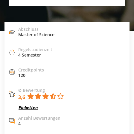
Abschluss
Master of Science
Regelstudienzeit
4 Semester
Creditpoints
120
Ø Bewertung
3,6
Einbetten
Anzahl Bewertungen
4