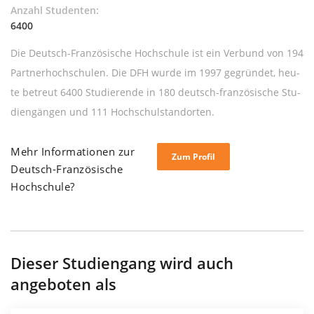
Anzahl Studenten:
6400
Die Deutsch-Fran­zö­si­sche Hoch­schu­le ist ein Ver­bund von 194
Part­ner­hoch­schu­len. Die DFH wur­de im 1997 ge­grün­det, heu­
te be­treut 6400 Stu­die­ren­de in 180 deutsch-fran­zö­si­sche Stu­
di­en­gän­gen und 111 Hoch­schul­stand­or­ten.
Mehr Informationen zur
Zum Profil
Deutsch-Französische
Hochschule?
Dieser Studiengang wird auch
angeboten als