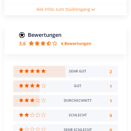
Studienform
Alle Infos zum Studiengang
Vollzeitstudium
Abschluss
Master of Science
Bewertungen
3,6
4 Bewertungen
Creditpoints
120
Regelstudienzeit
4 Semester
2
SEHR GUT
Sprache
1
GUT
Deutsch
Französisch
1
DURCHSCHNITT
Studienbeginn
Sommer- u. Wintersemester
0
SCHLECHT
Standort
0
SEHR SCHLECHT