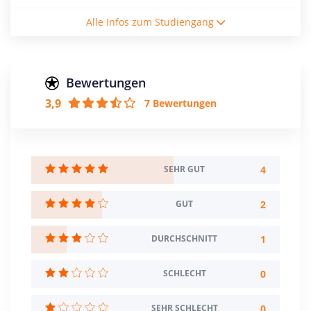
Studienform
Alle Infos zum Studiengang
Vollzeitstudium
Abschluss
Master of Arts
Bewertungen
3,9
7 Bewertungen
Creditpoints
120
Regelstudienzeit
4 Semester
4
SEHR GUT
Sprache
2
GUT
Deutsch
1
DURCHSCHNITT
Studienbeginn
Sommer- u. Wintersemester
0
SCHLECHT
Standort
Weimar >> Weimar, Stadt
0
SEHR SCHLECHT