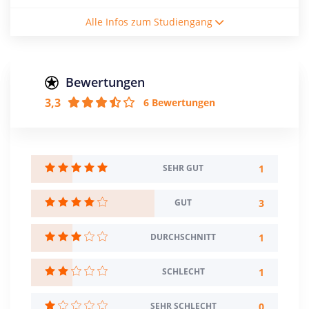
Studienform
Alle Infos zum Studiengang
Vollzeitstudium
Abschluss
Master of Arts
Bewertungen
3,3
6 Bewertungen
Creditpoints
120
Regelstudienzeit
4 Semester
1
SEHR GUT
Sprache
3
GUT
Deutsch
1
DURCHSCHNITT
Studienbeginn
Wintersemester
1
SCHLECHT
Standort
Weingarten >> Ravensburg
0
SEHR SCHLECHT