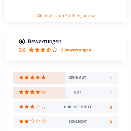
Studiengebühren / Semester
Alle Infos zum Studiengang
267€
Studienform
Vollzeitstudium
Bewertungen
3,8
2 Bewertungen
Abschluss
Bachelor of Science
Creditpoints
180
1
SEHR GUT
Regelstudienzeit
1
GUT
6 Semester
0
DURCHSCHNITT
Sprache
Deutsch
0
SCHLECHT
Studienbeginn