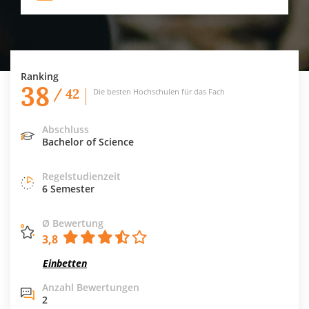
Ranking
38
/ 42
Die besten Hochschulen für das Fach
Abschluss
Bachelor of Science
Regelstudienzeit
6 Semester
Ø Bewertung
3,8
Einbetten
Anzahl Bewertungen
2