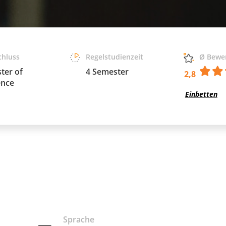
chluss
Regelstudienzeit
Ø Bewe
ter of
4 Semester
2,8
ence
Einbetten
Sprache