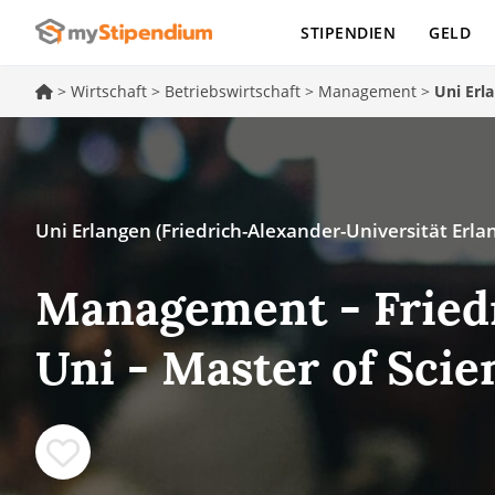
STIPENDIEN
GELD
>
Wirtschaft
>
Betriebswirtschaft
>
Management
>
Uni Erl
Uni Erlangen (Friedrich-Alexander-Universität Erl
Management - Fried
Uni - Master of Scie