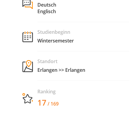
Deutsch
Englisch
Studienbeginn
Wintersemester
Standort
Erlangen >> Erlangen
Ranking
17
/ 169