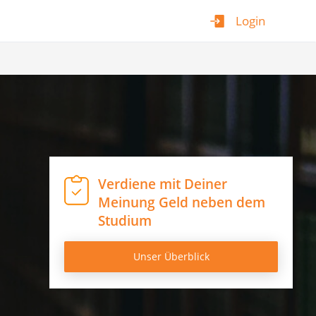
Login
Verdiene mit Deiner
Meinung Geld neben dem
Studium
Unser Überblick