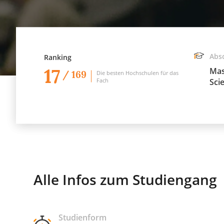
Abs
Ranking
17
Mas
/ 169
Die besten Hochschulen für das
Fach
Sci
Alle Infos zum Studiengang
Studienform