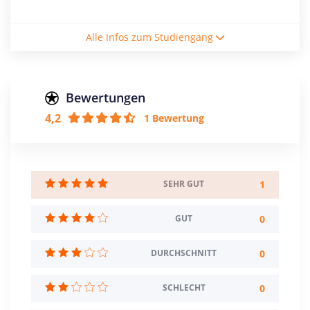
Studienform
Alle Infos zum Studiengang
Vollzeitstudium
Abschluss
Master of Arts
Bewertungen
4,2
1 Bewertung
Creditpoints
120
Regelstudienzeit
4 Semester
1
SEHR GUT
Sprache
0
GUT
Englisch
0
DURCHSCHNITT
Studienbeginn
Wintersemester
0
SCHLECHT
Standort