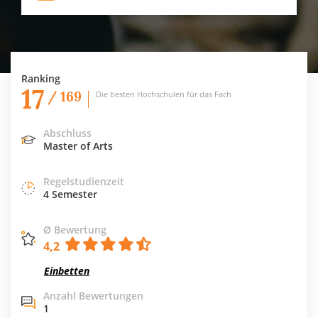
Ranking
17
/ 169
Die besten Hochschulen für das Fach
Abschluss
Master of Arts
Regelstudienzeit
4 Semester
Ø Bewertung
4,2
Einbetten
Anzahl Bewertungen
1