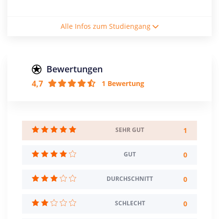
Studiengebühren / Semester
Alle Infos zum Studiengang
7129€
Studienform
Vollzeitstudium
Bewertungen
4,7
1 Bewertung
Abschluss
Master of Science
Zulassungsbeschränkung
1
SEHR GUT
Creditpoints
120
0
GUT
Regelstudienzeit
0
DURCHSCHNITT
4 Semester
0
SCHLECHT
Sprache
Englisch