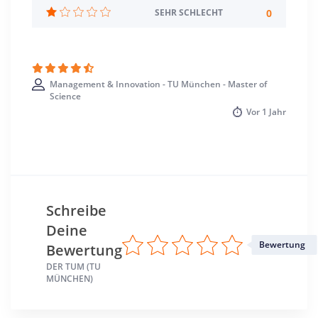
0
SEHR SCHLECHT
Studienbeginn
Sommer- u. Wintersemester
Standort
Management & Innovation - TU München - Master of
München >> München
Science
Heilbronn >> Heilbronn
Vor
1 Jahr
Schreibe
Deine
Bewertung
Bewertung
DER TUM (TU
MÜNCHEN)