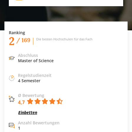
Ranking
2
/ 169
Die besten Hochschulen für das Fach
Abschluss
Master of Science
Regelstudienzeit
4 Semester
Ø Bewertung
4,7
Einbetten
Anzahl Bewertungen
1