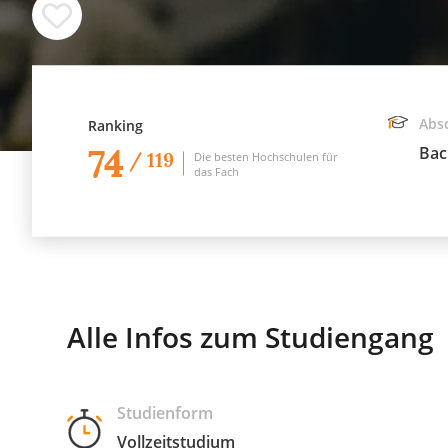
Abs
Ranking
74
Bac
/ 119
Die besten Hochschulen für
das Fach
Alle Infos zum Studiengang
Studienform
Vollzeitstudium