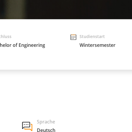
chluss
Studienstart
helor of Engineering
Wintersemester
Sprache
Deutsch