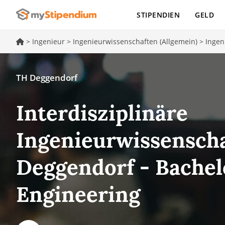
STIPENDIEN
GELD
>
Ingenieur
>
Ingenieurwissenschaften (Allgemein)
>
Ingen
TH Deggendorf
Interdisziplinäre
Ingenieurwissenscha
Deggendorf - Bachel
Engineering