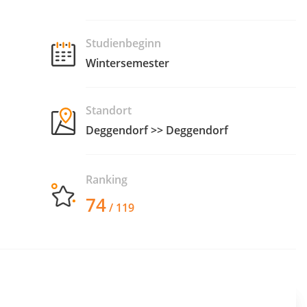
Studienbeginn
Wintersemester
Standort
Deggendorf >> Deggendorf
Ranking
74
/ 119