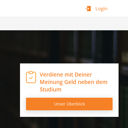
Login
Verdiene mit Deiner
Meinung Geld neben dem
Studium
Unser Überblick