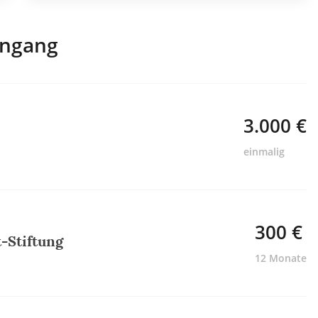
engang
3.000 €
einmalig
300 €
-Stiftung
12 Monate