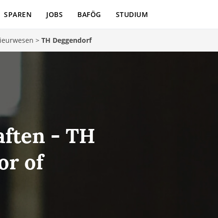
SPAREN
JOBS
BAFÖG
STUDIUM
ieurwesen
>
TH Deggendorf
ften - TH
or of