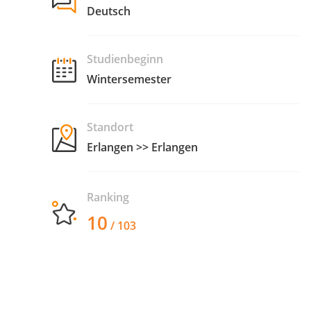
Deutsch
Studienbeginn
Wintersemester
Standort
Erlangen >> Erlangen
Ranking
10
/ 103