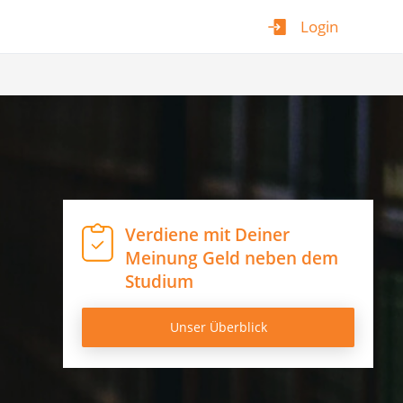
Login
Verdiene mit Deiner
Meinung Geld neben dem
Studium
Unser Überblick