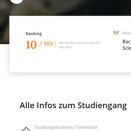
Abs
Ranking
10
Bac
/ 103
Die besten Hochschulen für
das Fach
Sci
Alle Infos zum Studiengang
Studiengebühren / Semester