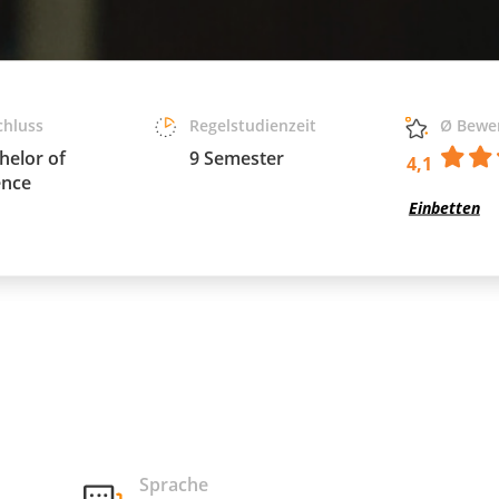
chluss
Regelstudienzeit
Ø Bewe
helor of
9 Semester
4,1
ence
Einbetten
Sprache