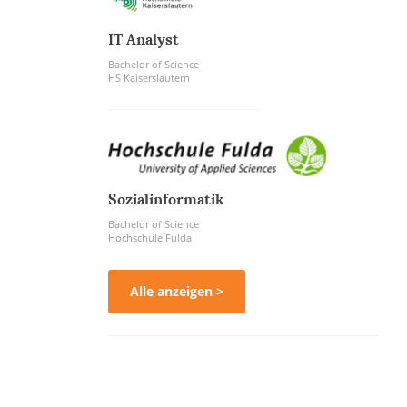
IT Analyst
Bachelor of Science
HS Kaiserslautern
Sozialinformatik
Bachelor of Science
Hochschule Fulda
Alle anzeigen >