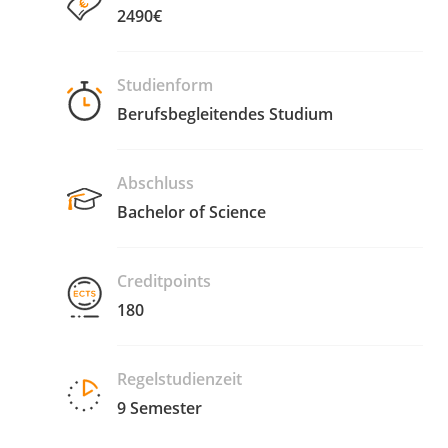
2490€
Studienform
Berufsbegleitendes Studium
Abschluss
Bachelor of Science
Creditpoints
180
Regelstudienzeit
9 Semester