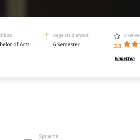
chluss
Regelstudienzeit
Ø Bewe
helor of Arts
6 Semester
3,6
Einbetten
Sprache