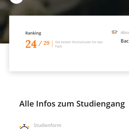
Abs
Ranking
24
Bac
/ 29
Die besten Hochschulen für das
Fach
Alle Infos zum Studiengang
Studienform