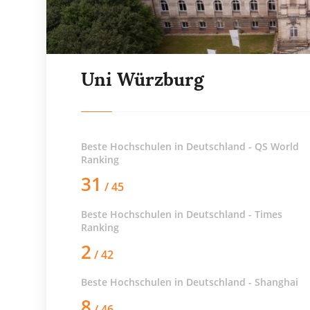
Uni Würzburg
Beste Hochschulen in Deutschland - QS World
Ranking
31
/ 45
Beste Hochschulen in Deutschland - Times
Ranking
2
/ 42
Beste Hochschulen in Deutschland - Shanghai
8
/ 46