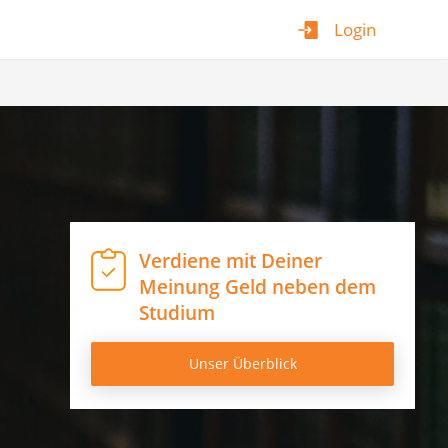
Login
Verdiene mit Deiner
Meinung Geld neben dem
Studium
Unser Überblick