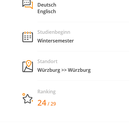
Deutsch
Englisch
Studienbeginn
Wintersemester
Standort
Würzburg >> Würzburg
Ranking
24
/ 29