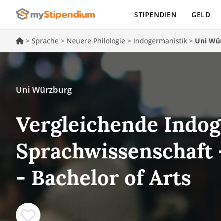
STIPENDIEN
GELD
>
Sprache
>
Neuere Philologie
>
Indogermanistik
>
Uni Wü
Uni Würzburg
Vergleichende Indo
Sprachwissenschaft
- Bachelor of Arts