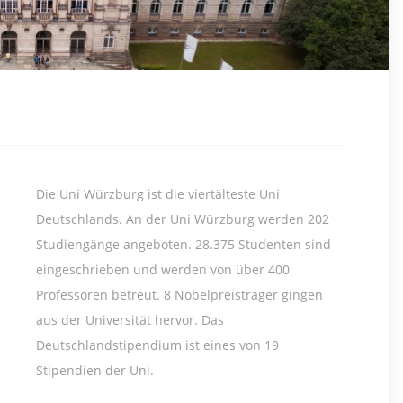
Die Uni Würzburg ist die viertälteste Uni
Deutschlands. An der Uni Würzburg werden 202
Studiengänge angeboten. 28.375 Studenten sind
eingeschrieben und werden von über 400
Professoren betreut. 8 Nobelpreisträger gingen
aus der Universität hervor. Das
Deutschlandstipendium ist eines von 19
Stipendien der Uni.