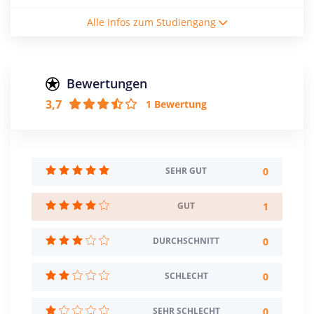
Studienform
Alle Infos zum Studiengang
Vollzeitstudium
Abschluss
Bachelor of Arts
Bewertungen
3,7
1 Bewertung
Creditpoints
180
Regelstudienzeit
6 Semester
0
SEHR GUT
Sprache
1
GUT
Deutsch
0
DURCHSCHNITT
Studienbeginn
Sommer- u. Wintersemester
0
SCHLECHT
Standort
Weingarten >> Ravensburg
0
SEHR SCHLECHT