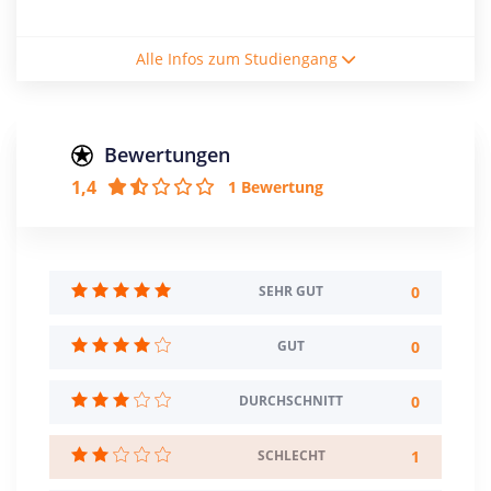
Studiengebühren / Semester
Alle Infos zum Studiengang
116€
Studienform
Vollzeitstudium
Bewertungen
1,4
1 Bewertung
Abschluss
Theologische Prüfung
Zulassungsbeschränkung
0
SEHR GUT
Creditpoints
270
0
GUT
Regelstudienzeit
0
DURCHSCHNITT
9 Semester
1
SCHLECHT
Sprache
Deutsch