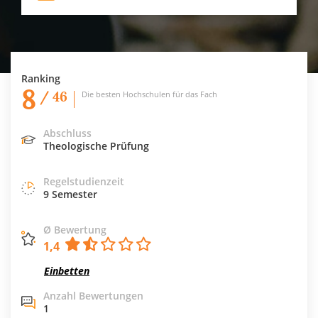
Ranking
8
/ 46
Die besten Hochschulen für das Fach
Abschluss
Theologische Prüfung
Regelstudienzeit
9 Semester
Ø Bewertung
1,4
Einbetten
Anzahl Bewertungen
1