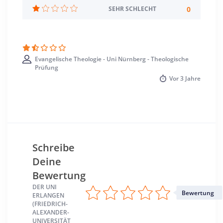
0
SEHR SCHLECHT
Studienbeginn
Sommer- u. Wintersemester
Standort
Evangelische Theologie - Uni Nürnberg - Theologische
Erlangen >> Erlangen
Prüfung
Vor
3 Jahre
Schreibe
Deine
Bewertung
DER UNI
Bewertung
ERLANGEN
(FRIEDRICH-
ALEXANDER-
UNIVERSITÄT