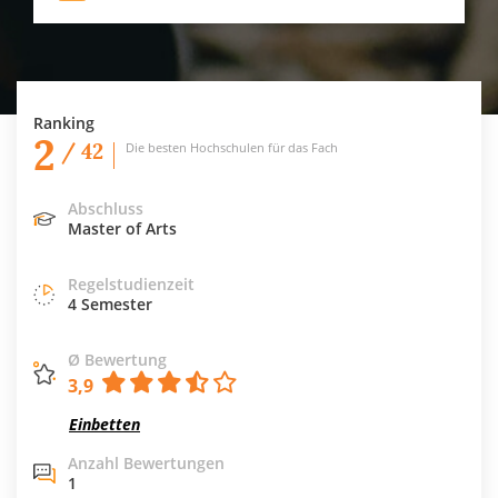
Ranking
2
/ 42
Die besten Hochschulen für das Fach
Abschluss
Master of Arts
Regelstudienzeit
4 Semester
Ø Bewertung
3,9
Einbetten
Anzahl Bewertungen
1