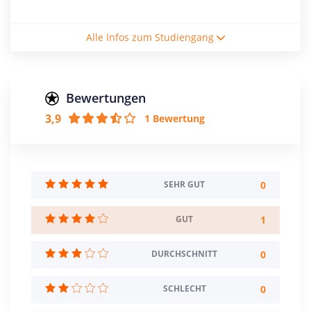
Studienform
Alle Infos zum Studiengang
Vollzeitstudium
Abschluss
Master of Arts
Bewertungen
3,9
1 Bewertung
Zulassungsbeschränkung
NC: 2,5
Creditpoints
120
0
SEHR GUT
Regelstudienzeit
1
GUT
4 Semester
0
DURCHSCHNITT
Sprache
Deutsch
Englisch
0
SCHLECHT