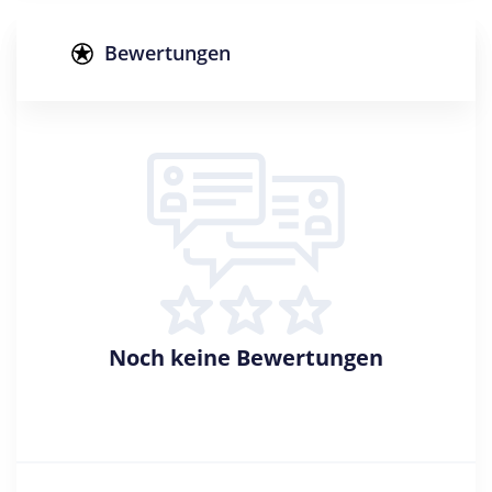
Abschluss
Master of Science
Bewertungen
Creditpoints
120
Regelstudienzeit
4 Semester
Sprache
Deutsch
Studienbeginn
Wintersemester
Noch keine Bewertungen
Standort
Leipzig >> Leipzig, Stadt