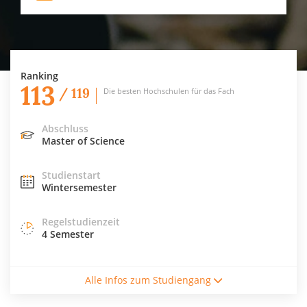
Ranking
113
/ 119
Die besten Hochschulen für das Fach
Abschluss
Master of Science
Studienstart
Wintersemester
Regelstudienzeit
4 Semester
Studienform
Alle Infos zum Studiengang
Vollzeitstudium