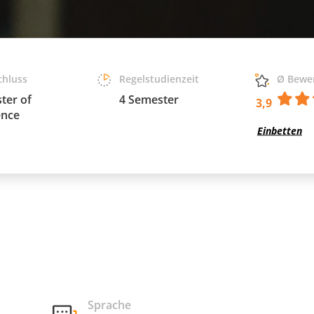
chluss
Regelstudienzeit
Ø Bewe
ter of
4 Semester
3,9
ence
Einbetten
Sprache