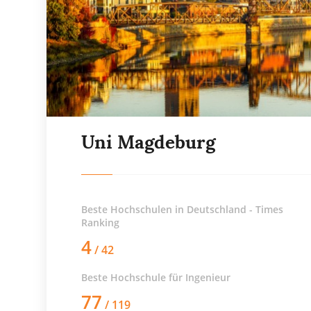
Uni Magdeburg
Beste Hochschulen in Deutschland - Times
Ranking
4
/ 42
Beste Hochschule für
Ingenieur
77
/ 119