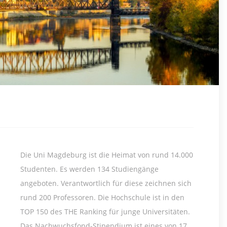
Die Uni Magdeburg ist die Heimat von rund 14.000
Studenten. Es werden 134 Studiengänge
angeboten. Verantwortlich für diese zeichnen sich
rund 200 Professoren. Die Hochschule ist in den
TOP 150 des THE Ranking für junge Universitäten.
Das Nachwuchsfond-Stipendium ist eines von 17