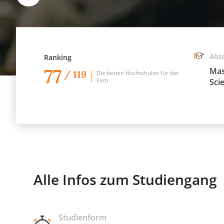
Abs
Ranking
77
Mas
/ 119
Die besten Hochschulen für das
Fach
Sci
Alle Infos zum Studiengang
Studienform