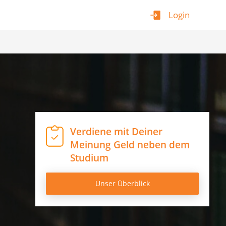
Login
Verdiene mit Deiner
Meinung Geld neben dem
Studium
Unser Überblick