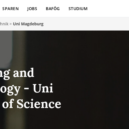
SPAREN
JOBS
BAFÖG
STUDIUM
chnik
>
Uni Magdeburg
ng and
ogy - Uni
of Science