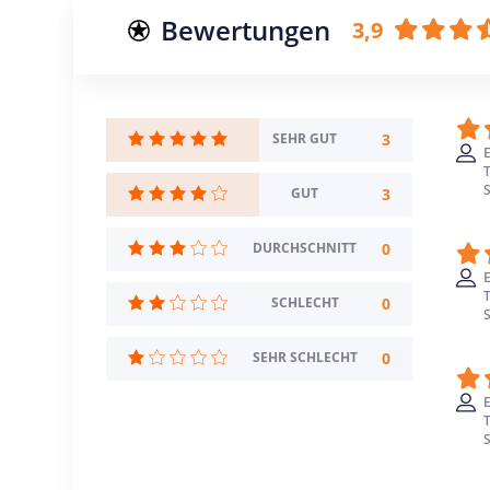
Bewertungen
3,9
3
SEHR GUT
E
3
GUT
0
DURCHSCHNITT
E
0
SCHLECHT
0
SEHR SCHLECHT
E