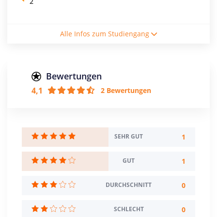
2
Studienform
Alle Infos zum Studiengang
Vollzeitstudium
Abschluss
Master of Arts
Master of Science
Bewertungen
4,1
2 Bewertungen
Creditpoints
120
Regelstudienzeit
1
SEHR GUT
4 Semester
1
GUT
Sprache
Deutsch
0
DURCHSCHNITT
Studienbeginn
Sommer- u. Wintersemester
0
SCHLECHT