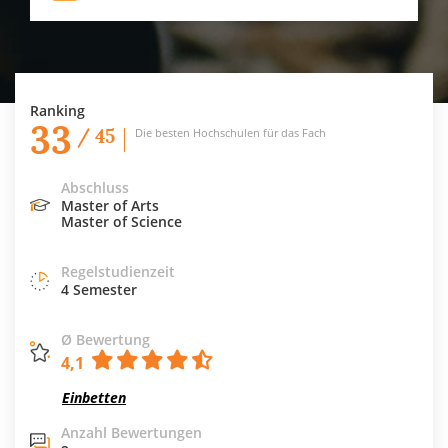
Ranking
33
/ 45
Die besten Hochschulen für das Fach
Abschluss
Master of Arts
Master of Science
Regelstudienzeit
4 Semester
Ø Bewertung
4,1
Einbetten
Anzahl Bewertungen