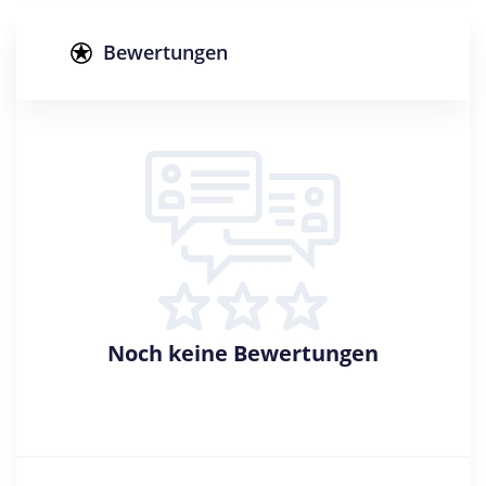
Abschluss
Master of Science
Bewertungen
Creditpoints
120
Regelstudienzeit
4 Semester
Sprache
Deutsch
Studienbeginn
Sommer- u. Wintersemester
Noch keine Bewertungen
Standort
Chemnitz >> Chemnitz, Stadt