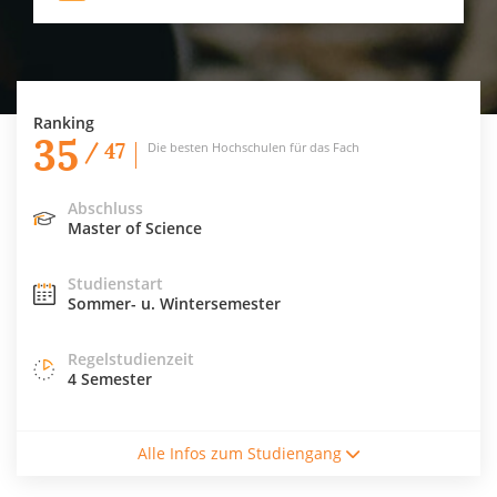
Ranking
35
/ 47
Die besten Hochschulen für das Fach
Abschluss
Master of Science
Studienstart
Sommer- u. Wintersemester
Regelstudienzeit
4 Semester
Studienform
Alle Infos zum Studiengang
Vollzeitstudium