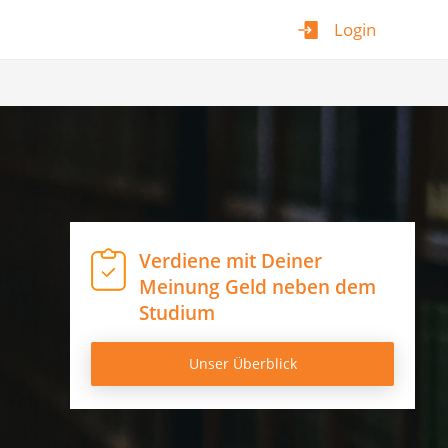
Login
Verdiene mit Deiner
Meinung Geld neben dem
Studium
Unser Überblick