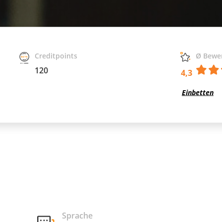
Creditpoints
Ø Bewe
120
4,3
Einbetten
Sprache