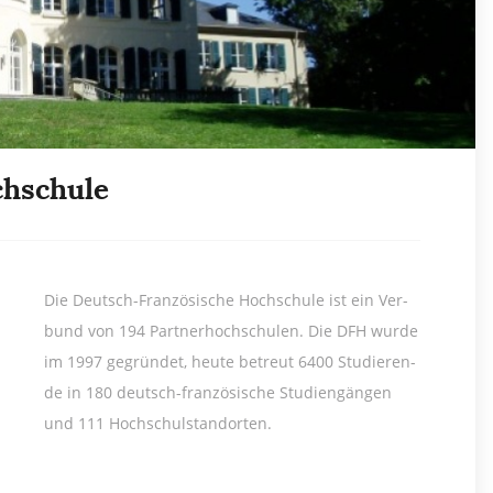
chschule
Die Deutsch-Fran­zö­si­sche Hoch­schu­le ist ein Ver­
bund von 194 Part­ner­hoch­schu­len. Die DFH wur­de
im 1997 ge­grün­det, heu­te be­treut 6400 Stu­die­ren­
de in 180 deutsch-fran­zö­si­sche Stu­di­en­gän­gen
und 111 Hoch­schul­stand­or­ten.