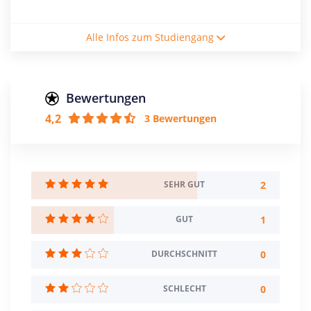
Studiengebühren / Semester
Alle Infos zum Studiengang
210€
Studienform
Vollzeitstudium
Bewertungen
4,2
3 Bewertungen
Abschluss
Bachelor of Engineering
Zulassungsbeschränkung
NC: 2,7
2
SEHR GUT
Creditpoints
1
GUT
210
0
DURCHSCHNITT
Regelstudienzeit
7 Semester
0
SCHLECHT
Sprache