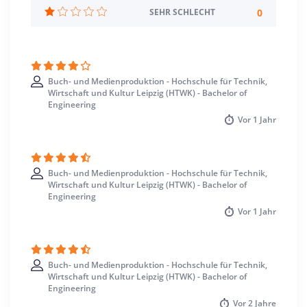
Deutsch
0
SEHR SCHLECHT
Studienbeginn
Wintersemester
Buch- und Medienproduktion - Hochschule für Technik,
Standort
Wirtschaft und Kultur Leipzig (HTWK) - Bachelor of
Leipzig >> Leipzig, Stadt
Engineering
Vor
1 Jahr
Buch- und Medienproduktion - Hochschule für Technik,
Wirtschaft und Kultur Leipzig (HTWK) - Bachelor of
Engineering
Vor
1 Jahr
Buch- und Medienproduktion - Hochschule für Technik,
Wirtschaft und Kultur Leipzig (HTWK) - Bachelor of
Engineering
Vor
2 Jahre