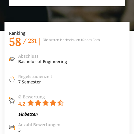
Ranking
58
/ 231
Die besten Hochschulen für das Fach
Abschluss
Bachelor of Engineering
Regelstudienzeit
7 Semester
Ø Bewertung
4,2
Einbetten
Anzahl Bewertungen
3