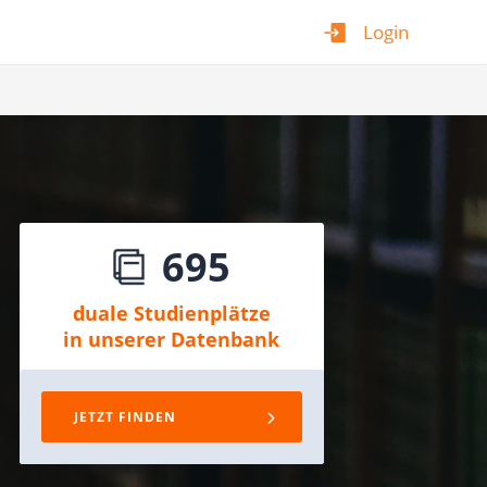
Login
695
duale Studienplätze
in unserer Datenbank
JETZT FINDEN