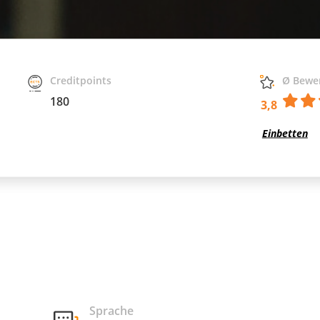
Creditpoints
Ø Bewe
180
3,8
Einbetten
Sprache