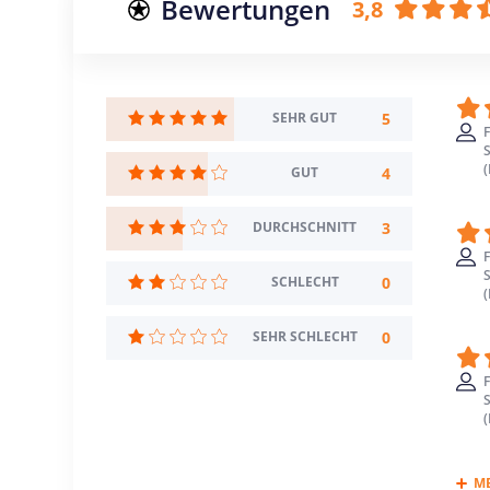
Bewertungen
3,8
5
SEHR GUT
F
4
GUT
3
DURCHSCHNITT
F
0
SCHLECHT
0
SEHR SCHLECHT
F
M