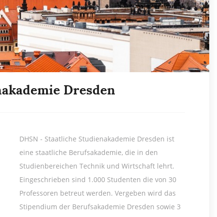
enakademie Dresden
DHSN - Staatliche Studienakademie Dresden ist
eine staatliche Berufsakademie, die in den
Studienbereichen Technik und Wirtschaft lehrt.
Eingeschrieben sind 1.000 Studenten die von 30
Professoren betreut werden. Vergeben wird das
Stipendium der Berufsakademie Dresden sowie 3