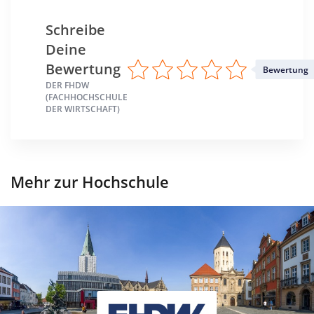
Schreibe
Standort
Deine
Marburg >> Marburg-Biedenkopf
Mettmann >> Mettmann
Bewertung
Bewertung
DER FHDW
(FACHHOCHSCHULE
DER WIRTSCHAFT)
Mehr zur Hochschule