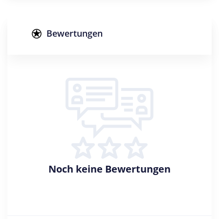
Studienform
Duales Studium
Bewertungen
Abschluss
Bachelor of Arts
Zulassungsbeschränkung
Eignungsprüfung
Creditpoints
180
Regelstudienzeit
6 Semester
Noch keine Bewertungen
Sprache
Deutsch
Studienbeginn
Sommer- u. Wintersemester