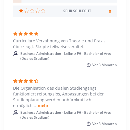
Studienbeginn
0
SEHR SCHLECHT
Wintersemester
Standort
Hannover >> Region Hannover
Curriculare Verzahnung von Theorie und Praxis
überzeugt. Skripte teilweise veraltet.
Business Administration - Leibniz FH - Bachelor of Arts
(Duales Studium)
Vor
3 Monaten
Die Organisation des dualen Studiengangs
funktioniert reibungslos, Anpassungen bei der
Studienplanung werden unbürokratisch
ermöglich
...
mehr
Business Administration - Leibniz FH - Bachelor of Arts
(Duales Studium)
Vor
3 Monaten