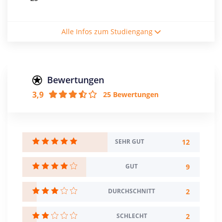
Studienform
Alle Infos zum Studiengang
Duales Studium
Abschluss
Bachelor of Arts
Bewertungen
Zulassungsbeschränkung
3,9
25 Bewertungen
Berufsausbildung
Creditpoints
180
12
SEHR GUT
Regelstudienzeit
6 Semester
9
GUT
Sprache
2
DURCHSCHNITT
Deutsch
Englisch
2
SCHLECHT