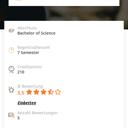
Abschluss
Bachelor of Science
Regelstudienzeit
7 Semester
Creditpoints
210
Ø Bewertung
3,5
Einbetten
Anzahl Bewertungen
5