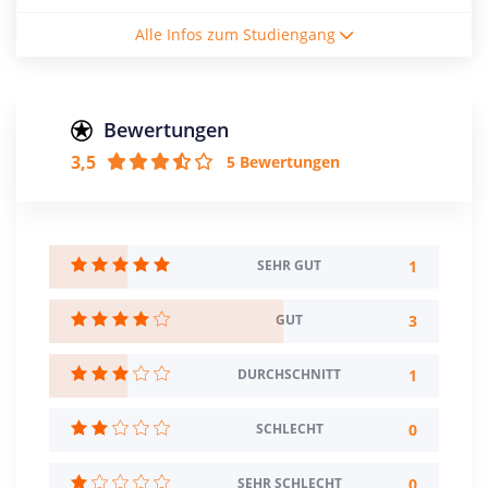
Studienform
Alle Infos zum Studiengang
Vollzeitstudium
Abschluss
Bachelor of Science
Bewertungen
3,5
5 Bewertungen
Creditpoints
210
Regelstudienzeit
7 Semester
1
SEHR GUT
Sprache
3
GUT
Deutsch
Französisch
1
DURCHSCHNITT
Studienbeginn
Wintersemester
0
SCHLECHT
Standort
0
SEHR SCHLECHT