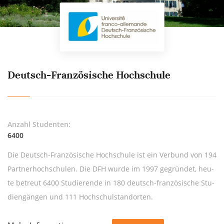
Deutsch-Französische Hochschule
Anzahl Studenten:
6400
Die Deutsch-Fran­zö­si­sche Hoch­schu­le ist ein Ver­bund von 194
Part­ner­hoch­schu­len. Die DFH wur­de im 1997 ge­grün­det, heu­
te be­treut 6400 Stu­die­ren­de in 180 deutsch-fran­zö­si­sche Stu­
di­en­gän­gen und 111 Hoch­schul­stand­or­ten.