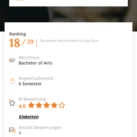
Ranking
18
/ 29
Die besten Hochschulen für das Fach
Abschluss
Bachelor of Arts
Regelstudienzeit
6 Semester
Ø Bewertung
4,0
Einbetten
Anzahl Bewertungen
1