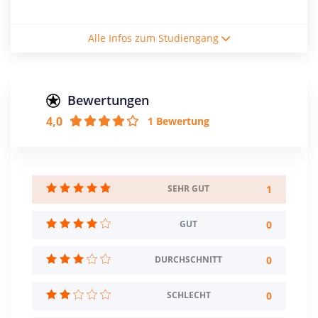
Studiengebühren / Semester
Alle Infos zum Studiengang
194€
Studienform
Vollzeitstudium
Bewertungen
4,0
1 Bewertung
Abschluss
Bachelor of Arts
Zulassungsbeschränkung
Sprache: Englisch
1
SEHR GUT
Creditpoints
0
GUT
180
0
DURCHSCHNITT
Regelstudienzeit
6 Semester
0
SCHLECHT
Sprache