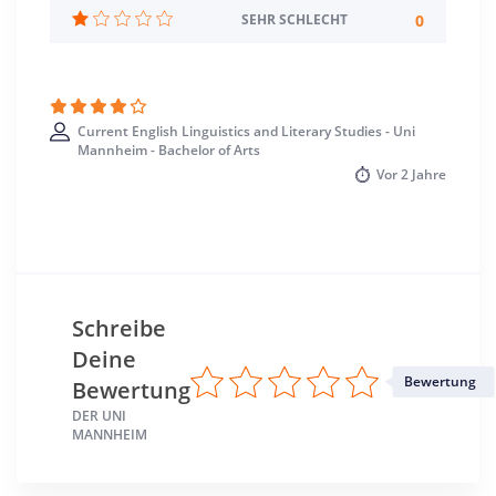
Deutsch
0
SEHR SCHLECHT
Englisch
Studienbeginn
Wintersemester
Current English Linguistics and Literary Studies - Uni
Mannheim - Bachelor of Arts
Standort
Vor
2 Jahre
Mannheim >> Mannheim
Schreibe
Deine
Bewertung
Bewertung
DER UNI
MANNHEIM