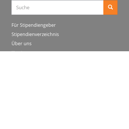
Für Stipendiengeber
Stipendienverzeichnis
Über uns
Karriere
Schulen & Hochschulen
Studiengang ergänzen
Presse
FAQ
Datenschutz
Impressum
Nutzungsbedingungen