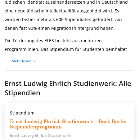
jüdischen Identität auseinandersetzen und in Deutschland
eine neue jüdische Intellektualität ausgebildet wird. Es
wurden bisher mehr als 600 Stipendiaten gefördert, von
denen fast 90% einen Migrationshintergrund haben.
Die Förderung des ELES besteht aus mehreren
Programmlinien. Das Stipendium für Studenten beinhaltet
eine monatliche Pauschale von 300 € mit einem optionalen
Mehr lesen
Aufschlag von bis zu 649 €, der vom Einkommen der Eltern
abhängig ist. Promovierende bekommen pro Monat bis zu
Ernst Ludwig Ehrlich Studienwerk: Alle
1.450 €.
Stipendien
Dem Ernst Ludwig Ehrlich Studienwerk ist wichtig, dass die
Stipendiaten:
Stipendium
sich sozial in der Gesellschaft oder ihrer Gemeinde
Ernst Ludwig Ehrlich Studienwerk – Beck Berlin
engagieren
Stipendienprogramm
gute Noten haben
Ernst Ludwig Ehrlich Studienwerk