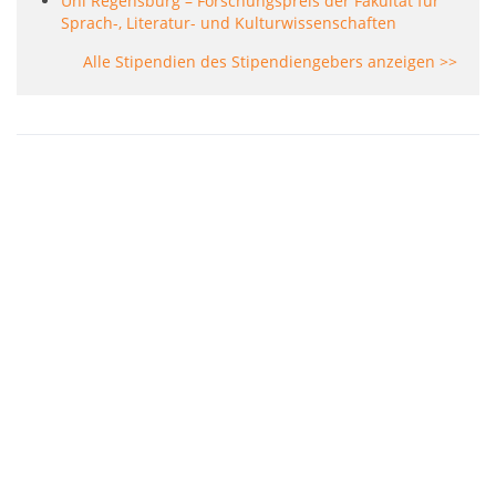
Uni Regensburg – Forschungspreis der Fakultät für
Sprach-, Literatur- und Kulturwissenschaften
Alle Stipendien des Stipendiengebers anzeigen >>