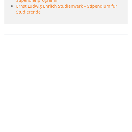
Stipendienprogramm
Ernst Ludwig Ehrlich Studienwerk – Stipendium für
Studierende