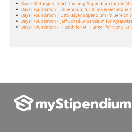
Bayer Stiftungen - Carl-Duisberg-Stipendium für die M
Bayer Foundation – Stipendium für Klima & Gesundheit
Bayer Foundation – Otto-Bayer-Stipendium im Bereich W
Bayer Foundation – Jeff-Schell-Stipendium für Agrarwis
Bayer Foundation - „Health for All, Hunger for None“ 