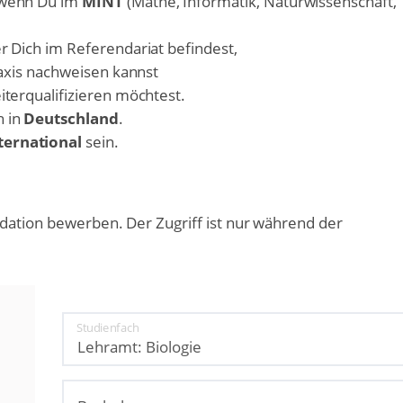
, wenn Du im
MINT
(Mathe, Informatik, Naturwissenschaft,
r Dich im Referendariat befindest,
raxis nachweisen kannst
iterqualifizieren möchtest.
h in
Deutschland
.
ternational
sein.
dation bewerben. Der Zugriff ist nur während der
Studienfach