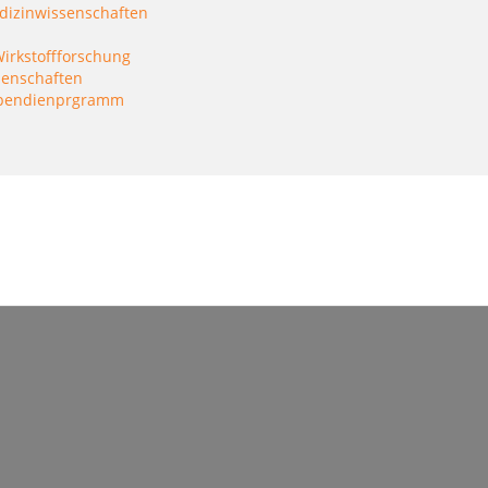
edizinwissenschaften
irkstoffforschung
senschaften
Stipendienprgramm