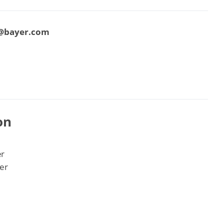
p@bayer.com
on
er
er