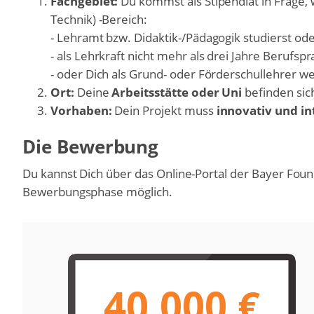
Fachgebiet:
Du kommst als Stipendiat in Frage
Technik) -Bereich:
- Lehramt bzw. Didaktik-/Pädagogik studierst ode
- als Lehrkraft nicht mehr als drei Jahre Berufsp
- oder Dich als Grund- oder Förderschullehrer we
Ort:
Deine
Arbeitsstätte oder Uni
befinden sic
Vorhaben:
Dein Projekt muss
innovativ und in
Die Bewerbung
Du kannst Dich über das Online-Portal der Bayer Foun
Bewerbungsphase möglich.
40.000 €