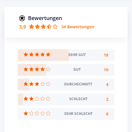
Bibliothek, aber die Studenten können die städtische
Zentralbibliothek nutzen, die im gleichen Gebäude ist.
Statt einer hochschuleigenen Mensa gibt es eine
Bewertungen
Partnerschaft mit einem nahegelegenen Restaurant. Der
3,9
34 Bewertungen
Wohnraum in Hamm ist verhältnismäßig günstig.
Die SRH Hochschule in Nordrhein-Westfalen gehört zum
SRH Hochschulverbund, der insgesamt aus 10
Einrichtungen besteht. Dadurch haben Studenten etwa
die Möglichkeit, Prüfungen auch außerhalb Hamms an
18
SEHR GUT
einer der Partnerhochschulen abzulegen.
Studieninteressierte können die SRH Hochschule in
10
GUT
Nordrhein-Westfalen bei Infoveranstaltungen, beim
Beratungsfrühstück oder durch ein Schnupperstudium
4
DURCHSCHNITT
kennenlernen. Vor Semesterbeginn kannst Du bei Bedarf
Basis- und Vorkurse in Mathe, Geometrie, Physik und
Excel belegen. Ein Auslandssemester während des
2
SCHLECHT
Studiums ist an einer der acht Partnerhochschulen in
Europa, den USA und Australien möglich.
0
SEHR SCHLECHT
Der Förderverein ERANUS e.V. unterstützt die SRH
Hochschule in Nordrhein-Westfalen und ihre Studenten.
Es wird außerdem das Deutschland-Stipendium