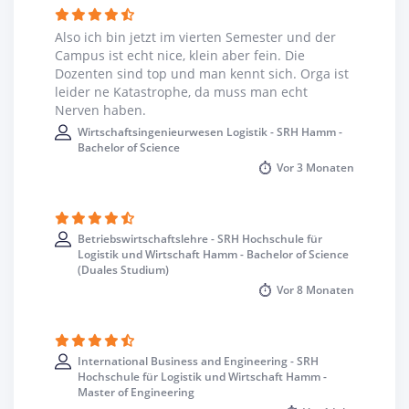
vergeben. Eine Alumni-Vereinigung befindet sich noch im
Aufbau. Die Hochschule bietet ein kostenloses
Also ich bin jetzt im vierten Semester und der
Sportprogramm in den Bereichen Fußball, Volleyball und
Campus ist echt nice, klein aber fein. Die
Fitnessstudio an.
Dozenten sind top und man kennt sich. Orga ist
leider ne Katastrophe, da muss man echt
Nerven haben.
Wirtschaftsingenieurwesen Logistik - SRH Hamm -
Bachelor of Science
Vor
3 Monaten
Betriebswirtschaftslehre - SRH Hochschule für
Logistik und Wirtschaft Hamm - Bachelor of Science
(Duales Studium)
Vor
8 Monaten
International Business and Engineering - SRH
Hochschule für Logistik und Wirtschaft Hamm -
Master of Engineering