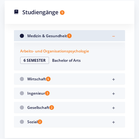
Studiengänge
9
Medizin & Gesundheit
1
Arbeits- und Organisationspsychologie
6 SEMESTER
Bachelor of Arts
Wirtschaft
6
Ingenieur
3
Gesellschaft
2
Sozial
2