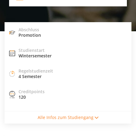
Abschluss
Promotion
Studienstart
Wintersemester
Regelstudienzeit
4 Semester
Creditpoints
120
Studienform
Alle Infos zum Studiengang
Vollzeitstudium
Abschluss