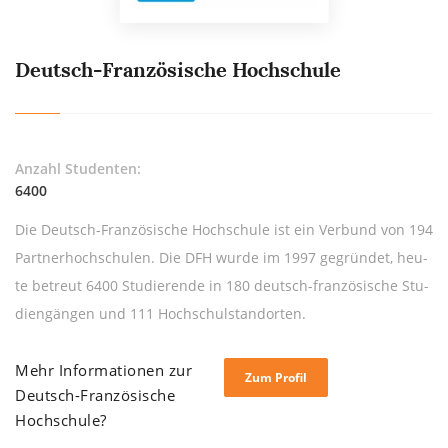
Deutsch-Französische Hochschule
Anzahl Studenten:
6400
Die Deutsch-Fran­zö­si­sche Hoch­schu­le ist ein Ver­bund von 194
Part­ner­hoch­schu­len. Die DFH wur­de im 1997 ge­grün­det, heu­
te be­treut 6400 Stu­die­ren­de in 180 deutsch-fran­zö­si­sche Stu­
di­en­gän­gen und 111 Hoch­schul­stand­or­ten.
Mehr Informationen zur
Zum Profil
Deutsch-Französische
Hochschule?