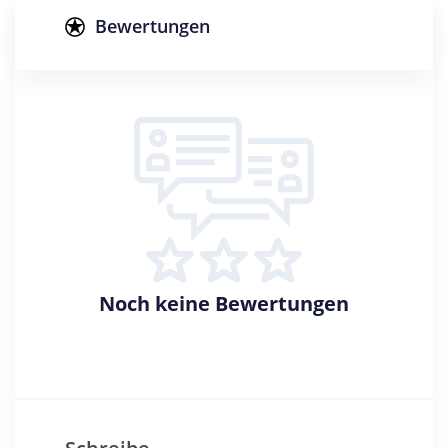
Promotion
Bewertungen
Creditpoints
120
Regelstudienzeit
4 Semester
Sprache
Deutsch
Studienbeginn
Wintersemester
Noch keine Bewertungen
Standort
Saarbrücken >> Regionalverband Saarbrücken