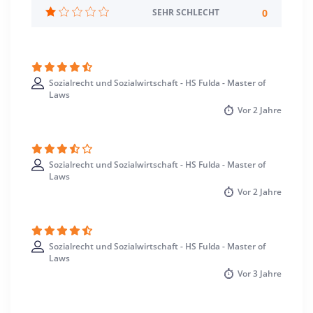
Studienbeginn
0
SEHR SCHLECHT
Sommer- u. Wintersemester
Standort
Fulda >> Fulda
Kassel >> Kassel, documenta-Stadt
Sozialrecht und Sozialwirtschaft - HS Fulda - Master of
Laws
Vor
2 Jahre
Sozialrecht und Sozialwirtschaft - HS Fulda - Master of
Laws
Vor
2 Jahre
Sozialrecht und Sozialwirtschaft - HS Fulda - Master of
Laws
Vor
3 Jahre