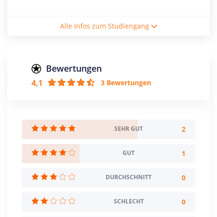
Studienform
Alle Infos zum Studiengang
Vollzeitstudium
Abschluss
Master of Laws
Bewertungen
4,1
3 Bewertungen
Zulassungsbeschränkung
Mindestnote: 3,5
Creditpoints
90
2
SEHR GUT
Regelstudienzeit
1
GUT
3 Semester
0
DURCHSCHNITT
Sprache
Deutsch
Englisch
0
SCHLECHT