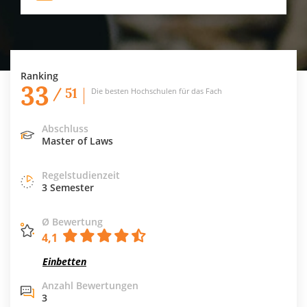
Ranking
33
/ 51
Die besten Hochschulen für das Fach
Abschluss
Master of Laws
Regelstudienzeit
3 Semester
Ø Bewertung
4,1
Einbetten
Anzahl Bewertungen
3