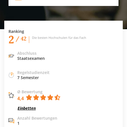
Ranking
2
/ 42
Die besten Hochschulen für das Fach
Abschluss
Staatsexamen
Regelstudienzeit
7 Semester
Ø Bewertung
4,4
Einbetten
Anzahl Bewertungen
1