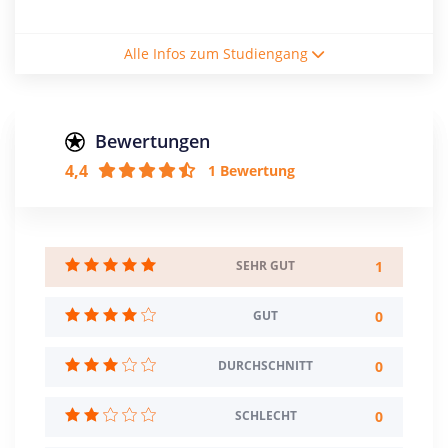
Studienform
Alle Infos zum Studiengang
Vollzeitstudium
Abschluss
Staatsexamen
Bewertungen
4,4
1 Bewertung
Creditpoints
210
Regelstudienzeit
7 Semester
1
SEHR GUT
Sprache
0
GUT
Deutsch
0
DURCHSCHNITT
Studienbeginn
Wintersemester
0
SCHLECHT
Standort